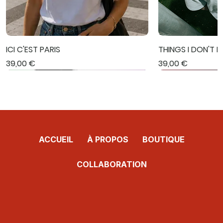
ICI C'EST PARIS
THINGS I DON'T 
Prix
Prix
39,00 €
39,00 €
Nouveauté
Nouveauté
Nouveauté
Nouveauté
Nouveauté
Nouveauté
Nouveauté
ACCUEIL
À PROPOS
BOUTIQUE
COLLABORATION