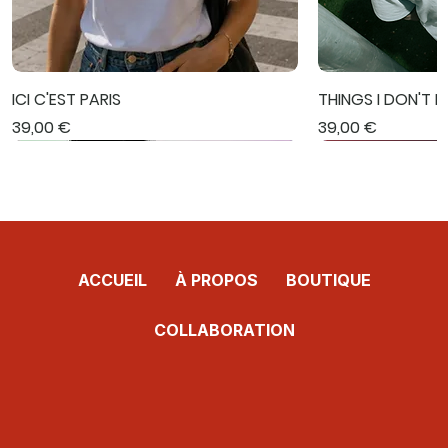
ICI C'EST PARIS
THINGS I DON'T 
Prix
Prix
39,00 €
39,00 €
Nouveauté
Nouveauté
Nouveauté
Nouveauté
Nouveauté
Nouveauté
Nouveauté
ACCUEIL
À PROPOS
BOUTIQUE
COLLABORATION