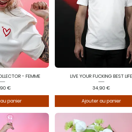
OLLECTOR - FEMME
LIVE YOUR FUCKING BEST LIF
x
Prix
,90 €
34,90 €
 au panier
Ajouter au panier