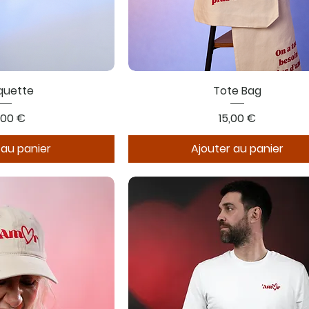
quette
Tote Bag
x
Prix
,00 €
15,00 €
 au panier
Ajouter au panier