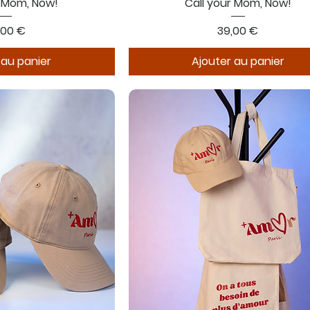
r Mom, Now!
Call your Mom, Now!
x
Prix
,00 €
39,00 €
 au panier
Ajouter au panier