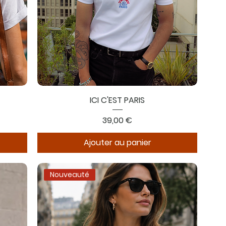
ICI C'EST PARIS
Prix
39,00 €
Ajouter au panier
Nouveauté