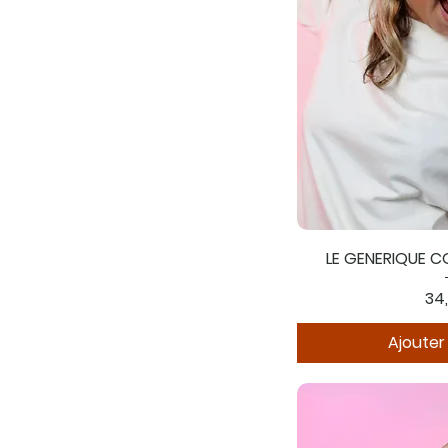
LE GENERIQUE C
Pri
34
Ajouter