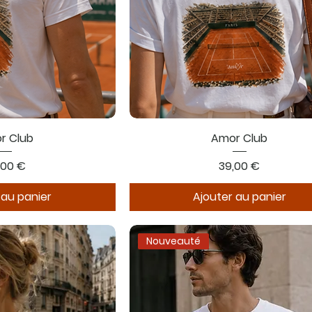
r Club
Amor Club
x
Prix
,00 €
39,00 €
 au panier
Ajouter au panier
Nouveauté