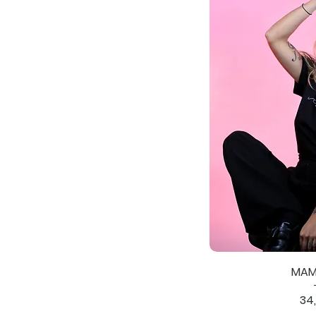
MAM
Pri
34