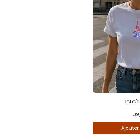
ICI C'
Pri
39
Ajouter