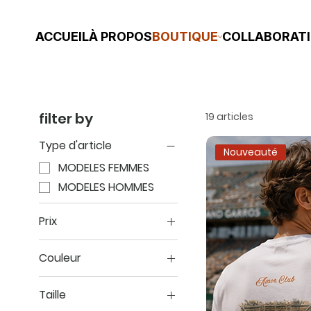
ACCUEIL
À PROPOS
BOUTIQUE
COLLABORAT
filter by
19 articles
Type d'article
Nouveauté
MODELES FEMMES
MODELES HOMMES
Prix
Couleur
15 €
39 €
Taille