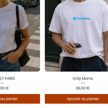
EST PARIS
Only Moms
x
Prix
,00 €
39,00 €
 au panier
Ajouter au panier