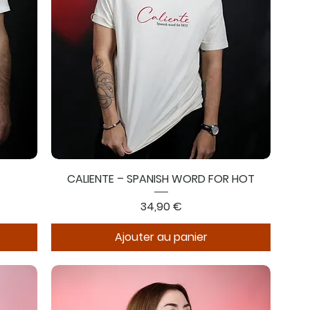
E
CALIENTE – SPANISH WORD FOR HOT
Prix
34,90 €
Ajouter au panier