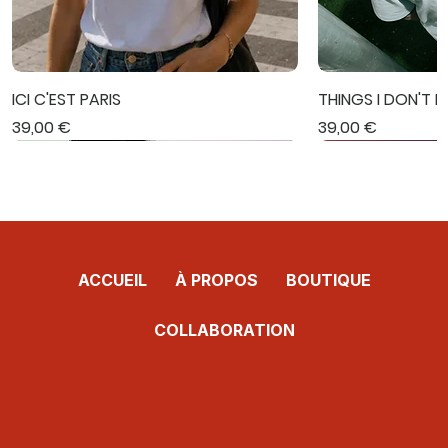
ICI C'EST PARIS
THINGS I DON'T 
Prix
Prix
39,00 €
39,00 €
Nouveauté
Nouveauté
Nouveauté
Nouveauté
Nouveauté
Nouveauté
Nouveauté
ACCUEIL
À PROPOS
BOUTIQUE
COLLABORATION